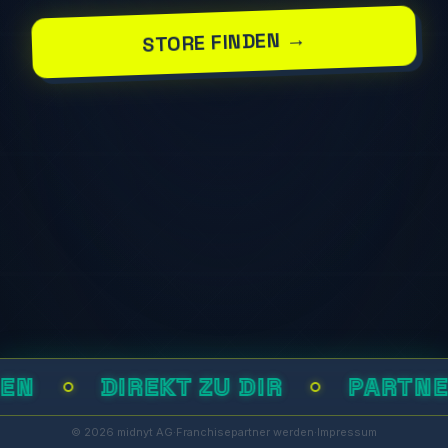
STORE FINDEN →
EN
DIREKT ZU DIR
PARTNE
© 2026 midnyt AG
·
Franchisepartner werden
·
Impressum